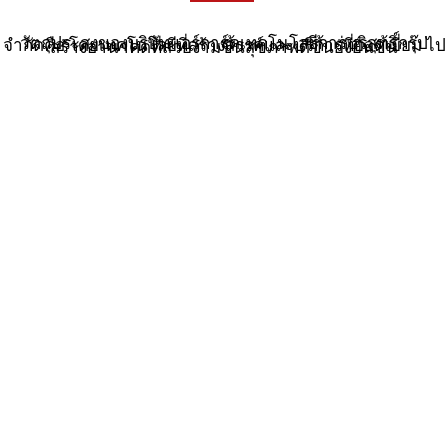
วัตถุประสงของบริษัทแอร์การ์ดเทคโนโลยีการบริสุทธิ์กรุ๊ปจำกัดคือ โดยเทคโนโลยีที่สร้างสรรค์และบริการที่ยอดเยี่ยม ไปสร้างอานาคดที่สวยงามขึ้นสุขภาพดีขึ้นยั่งยืนขึ้น