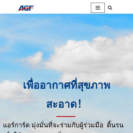
跳
至
正
文
เพื่ออากาศที่สุขภาพ
สะอาด！
แอร์การ์ด มุ่งมั่นที่จะร่ามกับผู้ร่วมมือ ดิ้นรน