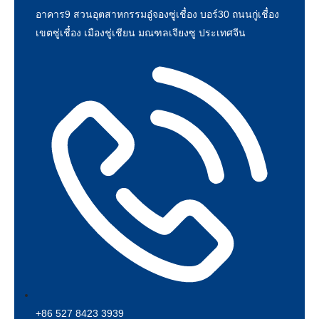
อาคาร9 สวนอุตสาหกรรมอู๋จองซู่เชื๋อง บอร์30 ถนนกู่เชื๋อง
เขตซู่เชื๋อง เมืองชู่เชียน มณฑลเจียงซู ประเทศจีน
+86 527 8423 3939